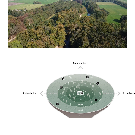
+31(0) 20 6239801
BUREAU@BPLUSB.NL
INSTAGRAM
LINKEDIN