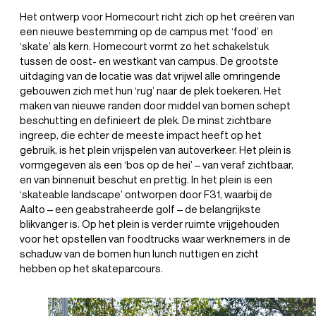
Het ontwerp voor Homecourt richt zich op het creëren van
een nieuwe bestemming op de campus met ‘food’ en
‘skate’ als kern. Homecourt vormt zo het schakelstuk
tussen de oost- en westkant van campus. De grootste
uitdaging van de locatie was dat vrijwel alle omringende
gebouwen zich met hun ‘rug’ naar de plek toekeren. Het
maken van nieuwe randen door middel van bomen schept
beschutting en definieert de plek. De minst zichtbare
ingreep, die echter de meeste impact heeft op het
gebruik, is het plein vrijspelen van autoverkeer. Het plein is
vormgegeven als een ‘bos op de hei’ – van veraf zichtbaar,
en van binnenuit beschut en prettig. In het plein is een
‘skateable landscape’ ontworpen door F31, waarbij de
Aalto – een geabstraheerde golf – de belangrijkste
blikvanger is. Op het plein is verder ruimte vrijgehouden
voor het opstellen van foodtrucks waar werknemers in de
schaduw van de bomen hun lunch nuttigen en zicht
hebben op het skateparcours.