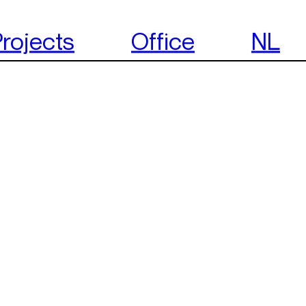
rojects
Office
NL