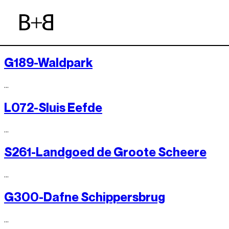
A014-Langedijk bruggen
…
G189-Waldpark
…
L072-Sluis Eefde
…
S261-Landgoed de Groote Scheere
…
G300-Dafne Schippersbrug
…