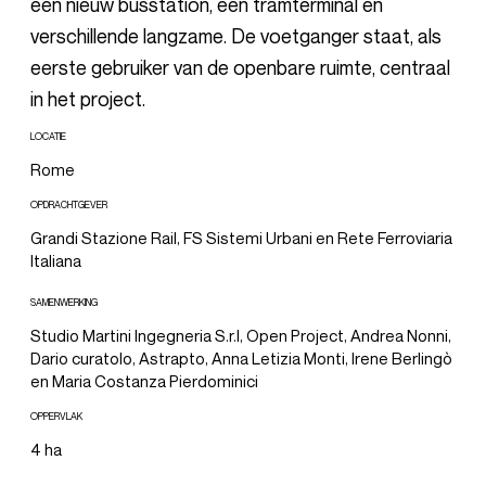
een nieuw busstation, een tramterminal en
verschillende langzame. De voetganger staat, als
eerste gebruiker van de openbare ruimte, centraal
in het project.
LOCATIE
Rome
OPDRACHTGEVER
Grandi Stazione Rail, FS Sistemi Urbani en Rete Ferroviaria
Italiana
SAMENWERKING
Studio Martini Ingegneria S.r.l, Open Project, Andrea Nonni,
Dario curatolo, Astrapto, Anna Letizia Monti, Irene Berlingò
en Maria Costanza Pierdominici
OPPERVLAK
4 ha