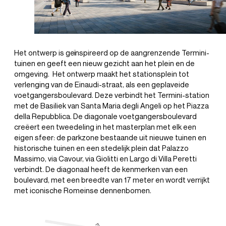
Het ontwerp is geïnspireerd op de aangrenzende Termini-
tuinen en geeft een nieuw gezicht aan het plein en de
omgeving. Het ontwerp maakt het stationsplein tot
verlenging van de Einaudi-straat, als een geplaveide
voetgangersboulevard. Deze verbindt het Termini-station
met de Basiliek van Santa Maria degli Angeli op het Piazza
della Repubblica. De diagonale voetgangersboulevard
creëert een tweedeling in het masterplan met elk een
+31(0) 20 6239801
eigen sfeer: de parkzone bestaande uit nieuwe tuinen en
historische tuinen en een stedelijk plein dat Palazzo
BUREAU@BPLUSB.NL
Massimo, via Cavour, via Giolitti en Largo di Villa Peretti
verbindt. De diagonaal heeft de kenmerken van een
boulevard, met een breedte van 17 meter en wordt verrijkt
met iconische Romeinse dennenbomen.
INSTAGRAM
LINKEDIN