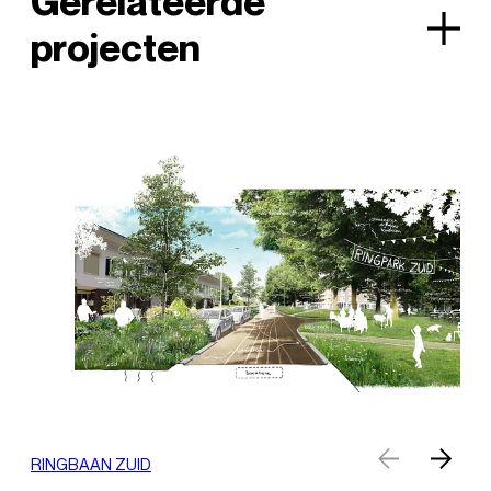
Gerelateerde
projecten
RINGBAAN ZUID
RO