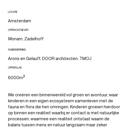
LOCATIE
Amsterdam
OPDRACHTGEVER
Wonam, Zadelhoff
SAMENWERKING
Arons en Gelauff, DOOR architecten, TMOJ
OPPERVLAK
2
6000m
We creëren een binnenwereld vol groen en avontuur, waar
kinderen in een eigen ecosysteem samenleven met de
fauna en flora die hen omringen. Kinderen groeien hierdoor
op binnen een realiteit waarbij er contact is met natuurlijke
processen, waarmee een realiteit ontstaat waarin de
balans tussen mens en natuur langzaam maar zeker